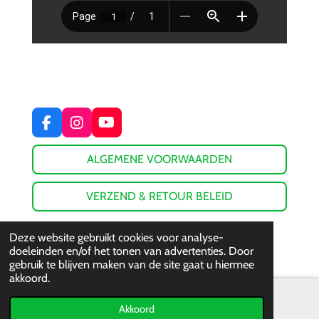
F
I
Y
a
n
o
c
s
u
ALGEMENE VOORWAARDEN
e
t
T
b
a
u
o
g
b
VERZEND & RETOUR BELEID
o
r
e
k
a
© 2023 - 2026 De Groot Sport
m
Deze website gebruikt cookies voor analyse-
Powered by
JouwWeb
doeleinden en/of het tonen van advertenties. Door
gebruik te blijven maken van de site gaat u hiermee
akkoord.
Akkoord
E-mailadres