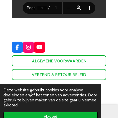
F
I
Y
a
n
o
c
s
u
ALGEMENE VOORWAARDEN
e
t
T
b
a
u
o
g
b
VERZEND & RETOUR BELEID
o
r
e
k
a
© 2023 - 2026 De Groot Sport
m
Deze website gebruikt cookies voor analyse-
Powered by
JouwWeb
doeleinden en/of het tonen van advertenties. Door
gebruik te blijven maken van de site gaat u hiermee
akkoord.
Akkoord
E-mailadres