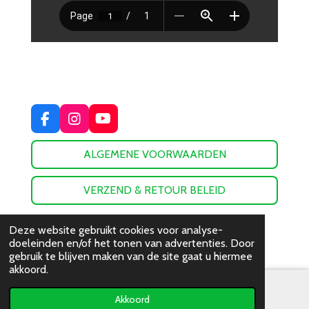
F
I
Y
a
n
o
c
s
u
ALGEMENE VOORWAARDEN
e
t
T
b
a
u
o
g
b
VERZEND & RETOUR BELEID
o
r
e
k
a
© 2023 - 2026 De Groot Sport
m
Deze website gebruikt cookies voor analyse-
Powered by
JouwWeb
doeleinden en/of het tonen van advertenties. Door
gebruik te blijven maken van de site gaat u hiermee
akkoord.
Akkoord
E-mailadres